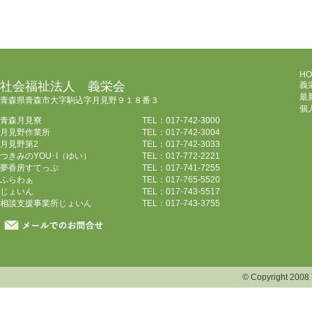
HO
社会福祉法人 義栄会
義
最
青森県青森市大字駒込字月見野９１８番３
個
青森月見寮
TEL：017-742-3000
月見野作業所
TEL：017-742-3004
月見野第2
TEL：017-742-3033
つきみのYOU･I（ゆい）
TEL：017-772-2221
夢香房すてっぷ
TEL：017-741-7255
ふらわぁ
TEL：017-765-5520
じょいん
TEL：017-743-5517
相談支援事業所じょいん
TEL：017-743-3755
© Copyright 2008 