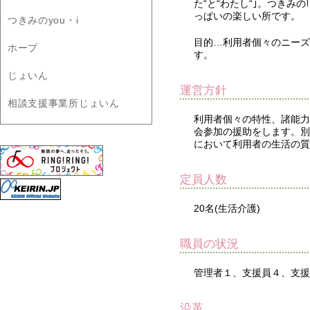
た“と“わたし“｣。つきみ
っぱいの楽しい所です。
つきみのyou・i
目的…利用者個々のニーズ
ホープ
す。
じょいん
運営方針
相談支援事業所じょいん
利用者個々の特性、諸能力
会参加の援助をします。別
において利用者の生活の
定員人数
20名(生活介護)
職員の状況
管理者１、支援員４、支援
沿革