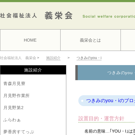
HOME
義栄会とは
社会福祉法人 義栄会
>
施設紹介
>
つきみのyou・i
施設紹介
つきみのyou
青森月見寮
月見野作業所
つきみのyou・iのブロ
月見野第2
設置目的・運営方針
ふらわぁ
名前の意味…｢YOU・I｣
夢香房すてっぷ