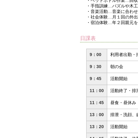
・ペットボトル作業…回収
・手指訓練…パズルや木工
・音楽活動…音楽に合わせ
・社会体験…月１回の外出
・宿泊体験…年２回親元を
日課表
9：00
利用者出勤・
9：30
朝の会
9：45
活動開始
11：00
活動終了・排
11：45
昼食・昼休み
13：00
排泄・洗顔、
13：20
活動開始