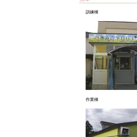
訓練棟
作業棟