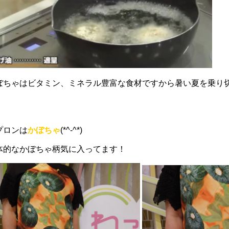
ぼちゃはビタミン、ミネラル豊富な食材ですから暑い夏を乗り
！
プロンは
かぼちゃ
(*^-^*)
体的なかぼちゃ柄気に入ってます！