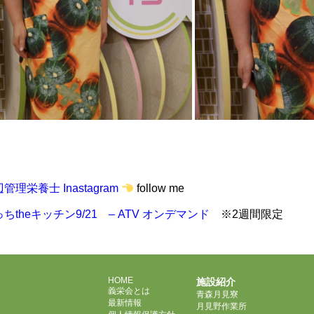
管理栄養士 Inastagram
follow me
ちtheキッチン9/21 – ATV オンデマンド
※2週間限定
HOME
施設紹介
義栄会とは
青森月見寮
最新情報
月見野作業所