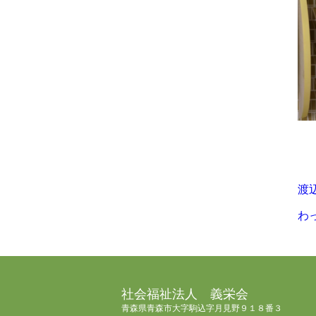
渡辺
わっ
社会福祉法人 義栄会
青森県青森市大字駒込字月見野９１８番３