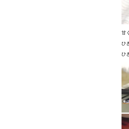
甘
ひ
ひ