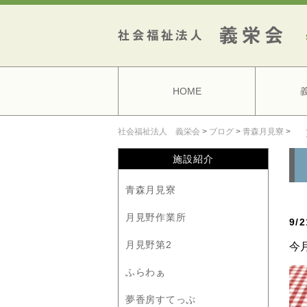
HOME
社会福祉法人 義栄会
>
ブログ
>
青森月見寮
>
施設紹介
青森月見寮
月見野作業所
9
月見野第2
今
ふらわぁ
夢香房すてっぷ