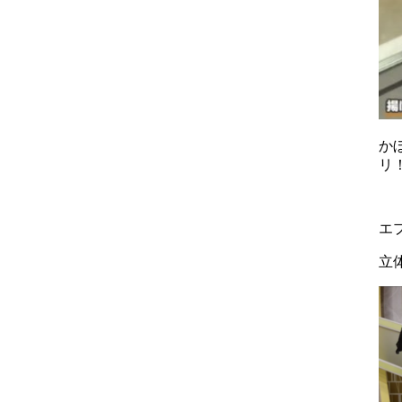
か
リ
エ
立