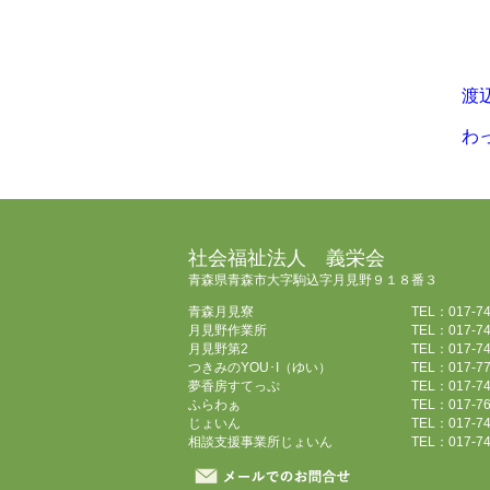
渡辺
わっ
社会福祉法人 義栄会
青森県青森市大字駒込字月見野９１８番３
青森月見寮
TEL：017-74
月見野作業所
TEL：017-74
月見野第2
TEL：017-74
つきみのYOU･I（ゆい）
TEL：017-77
夢香房すてっぷ
TEL：017-74
ふらわぁ
TEL：017-76
じょいん
TEL：017-74
相談支援事業所じょいん
TEL：017-74