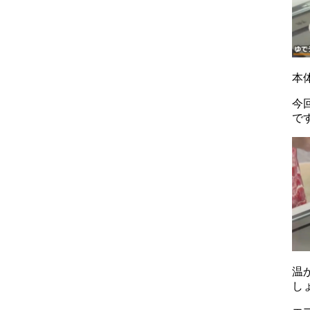
本
今
で
温
し