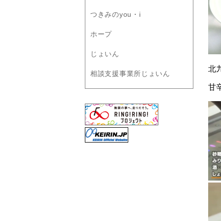
つきみのyou・i
ホープ
じょいん
北
相談支援事業所じょいん
甘