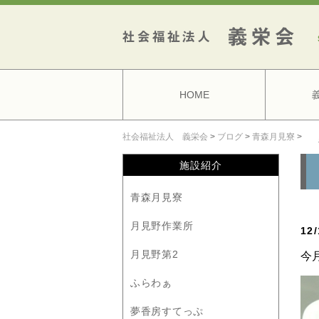
HOME
社会福祉法人 義栄会
>
ブログ
>
青森月見寮
>
施設紹介
青森月見寮
月見野作業所
1
月見野第2
今
ふらわぁ
夢香房すてっぷ