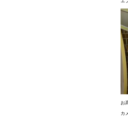
エ
お高
カ