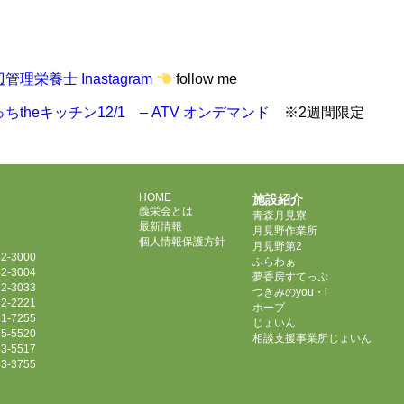
管理栄養士 Inastagram
follow me
ちtheキッチン12/1 – ATV オンデマンド
※2週間限定
HOME
施設紹介
義栄会とは
青森月見寮
最新情報
月見野作業所
個人情報保護方針
月見野第2
2-3000
ふらわぁ
2-3004
夢香房すてっぷ
2-3033
つきみのyou・i
2-2221
ホープ
1-7255
じょいん
5-5520
相談支援事業所じょいん
3-5517
3-3755