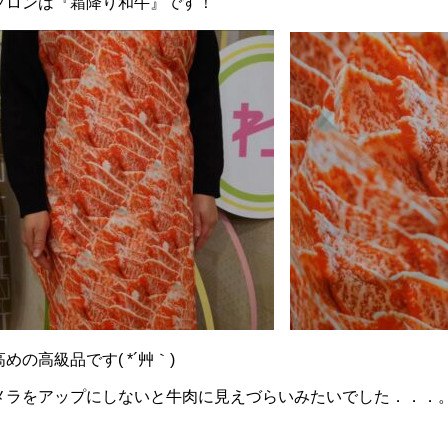
プロンは『霜降り和牛』です！
めの高級品です( *´艸｀)
メラをアップにしないと牛肉に見えづらいみたいでした．．．