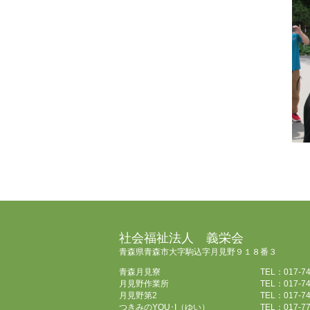
社会福祉法人 義栄会
青森県青森市大字駒込字月見野９１８番３
青森月見寮
TEL：017-74
月見野作業所
TEL：017-74
月見野第2
TEL：017-74
つきみのYOU･I（ゆい）
TEL：017-77