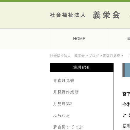
HOME
社会福祉法人 義栄会
>
ブログ
>
青森月見寮
>
施設紹介
青森月見寮
月見野作業所
宮
月見野第2
令
と
ふらわぁ
是
夢香房すてっぷ