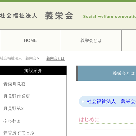
HOME
義栄会とは
社会福祉法人 義栄会
>
義栄会とは
施設紹介
義栄会とは
青森月見寮
月見野作業所
社会福祉法人 義栄会
月見野第2
はじめに
ふらわぁ
夢香房すてっぷ