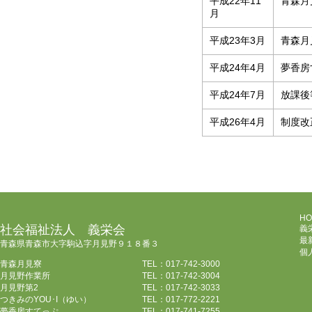
平成22年11
青森月
月
平成23年3月
青森月
平成24年4月
夢香房
平成24年7月
放課後
平成26年4月
制度改
HO
社会福祉法人 義栄会
義
最
青森県青森市大字駒込字月見野９１８番３
個
青森月見寮
TEL：017-742-3000
月見野作業所
TEL：017-742-3004
月見野第2
TEL：017-742-3033
つきみのYOU･I（ゆい）
TEL：017-772-2221
夢香房すてっぷ
TEL：017-741-7255